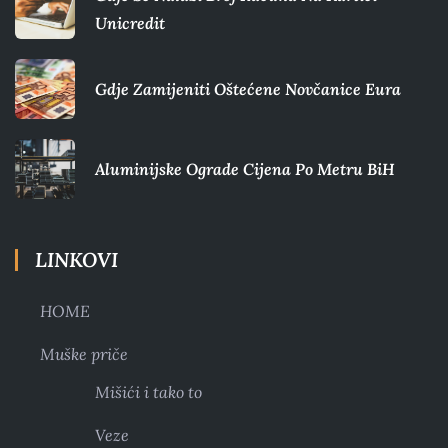
Unicredit
Gdje Zamijeniti Oštećene Novčanice Eura​
Aluminijske Ograde Cijena Po Metru BiH
LINKOVI
HOME
Muške priče
Mišići i tako to
Veze