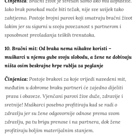
Činjenica
: Bračni život je stresan samo ako mu dopustite.
Iako brak ponekad može biti težak, nije sve uvijek tako
zahtjevno. Postoje brojni parovi koji smatraju bračni život
lakim jer su sigurni u svoju povezanost s partnerom i
sposobnost prevladanja teških trenutaka.
10. Bračni mit: Od braka nema nikakve koristi –
muškarci u njemu gube svoju slobodu, a žene ne dobivaju
ništa osim beskrajne hrpe rublja za peglanje
Činjenica:
Postoje brakovi za koje vrijedi navedeni mit,
međutim u dobrome braku partneri će zajedno dijeliti
prava i obaveze. Vjenčani parovi žive duže, zdravije i
sretnije! Muškarci posebno profitiraju kad se radi o
zdravlju jer su žene odgovornije odnose prema svom
zdravlju, pa tu brigu prenose i na partnera, dok žene
profitiraju boljim materijalnim stanjem.