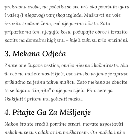
prekrasna osoba, na početku se sve vrti oko površnih igara
i vašeg (i njegovog) vanjskog izgleda.
Muškarci
ne vole
izrazito sređene žene, već njegovane i čiste. Zato
pripazite na ten, njegujte kosu, počupajte obrve i izrazito
pazite na dentalnu higijenu – bijeli zubi su vrlo privlačni.
3. Mekana Odjeća
Znate one čupave vestice, onako nježne i kašmiraste. Ako
ih već ne možete nositi ljeti, ovo zimsko vrijeme je upravo
prikladno za jednu takvu majicu. Zato mekano se obucite
te se lagano “linjajte” o njegovo tijelo. Fino ćete ga
škakljati i pritom mu golicati maštu.
4. Pitajte Ga Za Mišljenje
Nakon što ste sredili površne stvari, morate uspostaviti
nekakvu vezu s odabranim
muškarcem
. On možda i nije