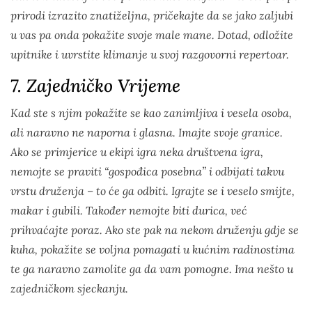
prirodi izrazito znatiželjna, pričekajte da se jako zaljubi
u vas pa onda pokažite svoje male mane. Dotad, odložite
upitnike i uvrstite klimanje u svoj razgovorni repertoar.
7. Zajedničko Vrijeme
Kad ste s njim pokažite se kao zanimljiva i vesela osoba,
ali naravno ne naporna i glasna. Imajte svoje granice.
Ako se primjerice u ekipi igra neka društvena igra,
nemojte se praviti “gospođica posebna” i odbijati takvu
vrstu druženja – to će ga odbiti. Igrajte se i veselo smijte,
makar i gubili. Također nemojte biti durica, već
prihvaćajte poraz. Ako ste pak na nekom druženju gdje se
kuha, pokažite se voljna pomagati u kućnim radinostima
te ga naravno zamolite ga da vam pomogne. Ima nešto u
zajedničkom sjeckanju.