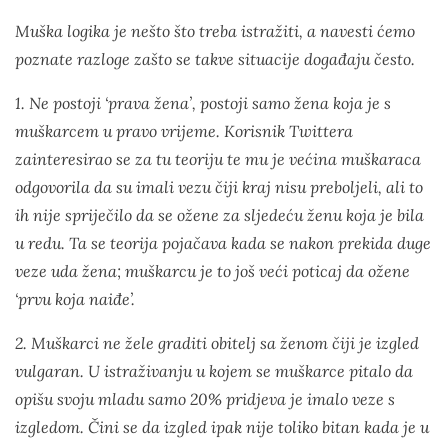
Muška logika je nešto što treba istražiti, a navesti ćemo
poznate razloge zašto se takve situacije događaju često.
1. Ne postoji ‘prava žena’, postoji samo žena koja je s
muškarcem u pravo vrijeme. Korisnik Twittera
zainteresirao se za tu teoriju te mu je većina muškaraca
odgovorila da su imali vezu čiji kraj nisu preboljeli, ali to
ih nije spriječilo da se ožene za sljedeću ženu koja je bila
u redu. Ta se teorija pojačava kada se nakon prekida duge
veze uda žena; muškarcu je to još veći poticaj da ožene
‘prvu koja naiđe’.
2. Muškarci ne žele graditi obitelj sa ženom čiji je izgled
vulgaran. U istraživanju u kojem se muškarce pitalo da
opišu svoju mladu samo 20% pridjeva je imalo veze s
izgledom. Čini se da izgled ipak nije toliko bitan kada je u