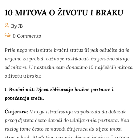
10 MITOVA O ŽIVOTU I BRAKU
By JB
0 Comments
Prije nego preispitate bračni status ili pak odlučite da je
vrijeme za prekid, važno je razlikovati činjenično stanje
od mitova. U nastavku vam donosimo 10 najčešćih mitova
o životu u braku:
1. Bračni mit: Djeca zbližavaju bračne partnere i
povećavaju sreću.
Činjenica:
Mnoga istraživanja su pokazala da dolazak
prvog djeteta često dovodi do udaljavanja partnera. Kao
razlog tome često se navodi činjenica da dijete unosi
stres u brak. Međutim, parovi s djecom imaju nižu stopu