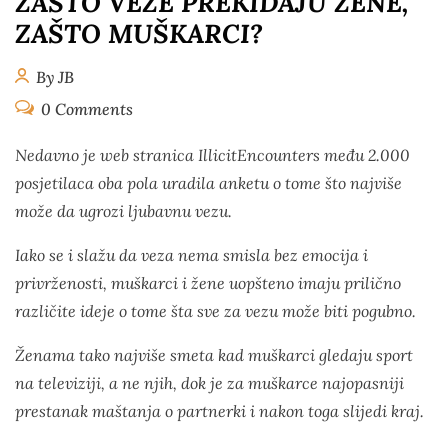
ZAŠTO VEZE PREKIDAJU ŽENE,
ZAŠTO MUŠKARCI?
By JB
0 Comments
Nedavno je web stranica IllicitEncounters među 2.000
posjetilaca oba pola uradila anketu o tome što najviše
može da ugrozi ljubavnu vezu.
Iako se i slažu da veza nema smisla bez emocija i
privrženosti, muškarci i žene uopšteno imaju prilično
različite ideje o tome šta sve za vezu može biti pogubno.
Ženama tako najviše smeta kad muškarci gledaju sport
na televiziji, a ne njih, dok je za muškarce najopasniji
prestanak maštanja o partnerki i nakon toga slijedi kraj.