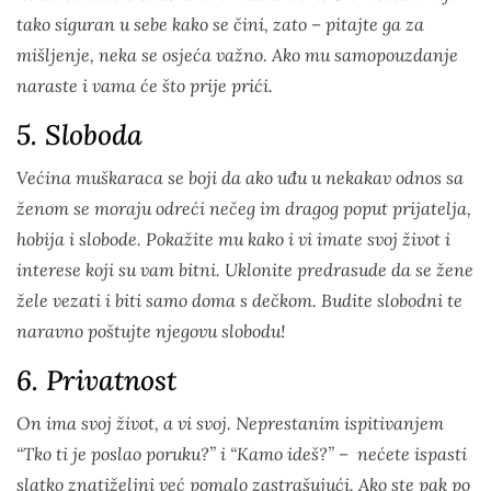
tako siguran u sebe kako se čini, zato – pitajte ga za
mišljenje, neka se osjeća važno. Ako mu samopouzdanje
naraste i vama će što prije prići.
5. Sloboda
Većina muškaraca se boji da ako uđu u nekakav odnos sa
ženom se moraju odreći nečeg im dragog poput prijatelja,
hobija i slobode. Pokažite mu kako i vi imate svoj život i
interese koji su vam bitni. Uklonite predrasude da se žene
žele vezati i biti samo doma s dečkom. Budite slobodni te
naravno poštujte njegovu slobodu!
6. Privatnost
On ima svoj život, a vi svoj. Neprestanim ispitivanjem
“Tko ti je poslao poruku?” i “Kamo ideš?” – nećete ispasti
slatko znatiželjni već pomalo zastrašujući. Ako ste pak po