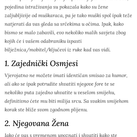
pojedina istraživanja su pokazala kako su žene
zaljubljivije od muškaraca, pa je tako muški spol ipak teže
natjerati da vas gleda sa srčekima u očima. Ipak, kako
bismo se malo zabavili, evo nekoliko malih savjeta zbog
kojih će i vašem odabraniku ispasti
bilježnica/mobitel/ključevi iz ruke kad vas vidi.
1. Zajednički Osmjesi
Vjerojatno ne možete imati identičan smisao za humor,
ali ako se ipak potrudite shvatiti njegove fore te se
nekoliko puta zajedno uhvatite u veselom smijehu,
definitivno ćete mu biti milija srcu. Sa svakim smijehom
korak ste bliže svom zgodnom plijenu.
2. Njegovana Žena
Iako će vas s vremenom upoznati i shvatiti kako ste