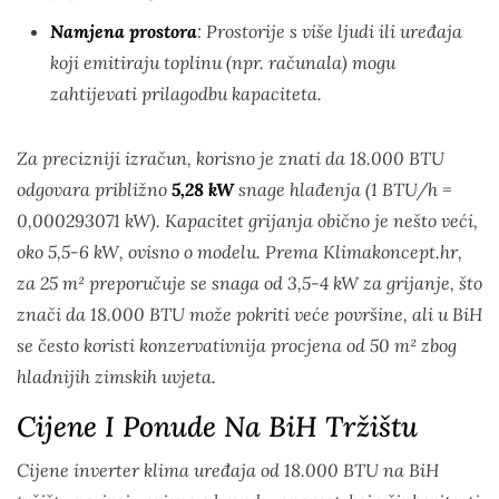
Namjena prostora
: Prostorije s više ljudi ili uređaja
koji emitiraju toplinu (npr. računala) mogu
zahtijevati prilagodbu kapaciteta.
Za precizniji izračun, korisno je znati da 18.000 BTU
odgovara približno
5,28 kW
snage hlađenja (1 BTU/h =
0,000293071 kW). Kapacitet grijanja obično je nešto veći,
oko 5,5-6 kW, ovisno o modelu. Prema Klimakoncept.hr,
za 25 m² preporučuje se snaga od 3,5-4 kW za grijanje, što
znači da 18.000 BTU može pokriti veće površine, ali u BiH
se često koristi konzervativnija procjena od 50 m² zbog
hladnijih zimskih uvjeta.
Cijene I Ponude Na BiH Tržištu
Cijene inverter klima uređaja od 18.000 BTU na BiH