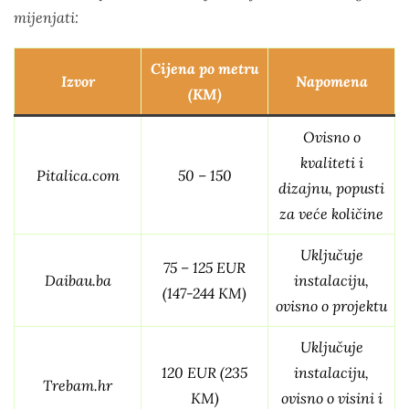
mijenjati:
Cijena po metru
Izvor
Napomena
(KM)
Ovisno o
kvaliteti i
Pitalica.com
50 – 150
dizajnu, popusti
za veće količine
Uključuje
75 – 125 EUR
Daibau.ba
instalaciju,
(147-244 KM)
ovisno o projektu
Uključuje
120 EUR (235
instalaciju,
Trebam.hr
KM)
ovisno o visini i