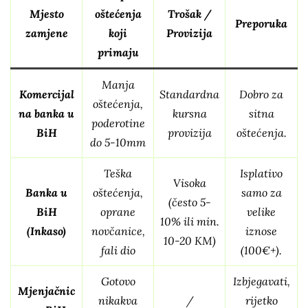
Mjesto
oštećenja
Trošak /
Preporuka
zamjene
koji
Provizija
primaju
Manja
Komercijal
Standardna
Dobro za
oštećenja,
na banka u
kursna
sitna
poderotine
BiH
provizija
oštećenja.
do 5-10mm
Teška
Isplativo
Visoka
Banka u
oštećenja,
samo za
(često 5-
BiH
oprane
velike
10% ili min.
(Inkaso)
novčanice,
iznose
10-20 KM)
fali dio
(100€+).
Gotovo
Izbjegavati,
Mjenjačnic
nikakva
/
rijetko