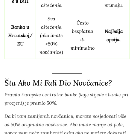
e u BiH
oštećenja
primaju.
Sva
Često
Banka u
oštećenja
besplatno
Najbolja
Hrvatskoj/
(ako imate
ili
opcija.
EU
>50%
minimalno
novčanice)
Šta Ako Mi Fali Dio Novčanice?
Pravilo Europske centralne banke (koje slijede i banke pri
procjeni) je pravilo 50%.
Da bi vam zamijenili novčanicu, morate posjedovati više
od 50% originalne novčanice. Ako imate manje od pola,
novac vam neće zamijeniti osim ako ne možete dokazati