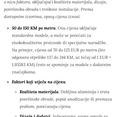
o nizu faktora, uključujući kvalitetu materijala, dizajn,
površinsku obradu i troškove instalacije. Prema
dostupnim izvorima, opseg cijena iznosi:
50 do 150 KM po metru
: Ova cijena uključuje
standardne modele, a može se povećati za
visokokvalitetne proizvode ili specijalne narudžbe.
Na primjer, cijena od 70 do 125 EUR po metru (što
odgovara otprilike 137 do 244 KM, uz tečaj od 1 EUR =
1,95583 KM) često se spominje za modele s dodatnim
značajkama.
Faktori koji utječu na cijenu
:
Kvaliteta materijala
: Debljina aluminija i vrsta
površinske obrade, poput anodizacije ili premaza
prahom, povećavaju cijenu.
Dizajn i dodatci
: Jednostavne, ravne ograde su