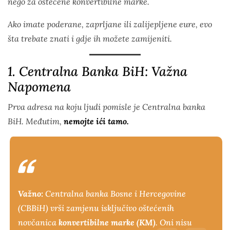
nego za oštećene konvertibilne marke.
Ako imate poderane, zaprljane ili zalijepljene eure, evo
šta trebate znati i gdje ih možete zamijeniti.
1. Centralna Banka BiH: Važna
Napomena
Prva adresa na koju ljudi pomisle je Centralna banka
BiH. Međutim,
nemojte ići tamo.
Važno:
Centralna banka Bosne i Hercegovine
(CBBiH) vrši zamjenu isključivo oštećenih
novčanica
konvertibilne marke (KM)
. Oni nisu