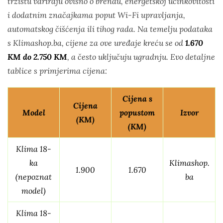
tržištu variraju ovisno o brendu, energetskoj učinkovitosti
i dodatnim značajkama poput Wi-Fi upravljanja,
automatskog čišćenja ili tihog rada. Na temelju podataka
s Klimashop.ba, cijene za ove uređaje kreću se od
1.670
KM do 2.750 KM
, a često uključuju ugradnju. Evo detaljne
tablice s primjerima cijena:
Cijena s
Cijena
Model
popustom
Izvor
(KM)
(KM)
Klima 18-
ka
Klimashop.
1.900
1.670
(nepoznat
ba
model)
Klima 18-