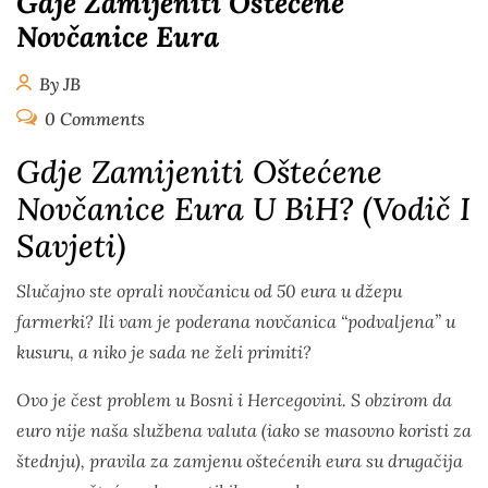
Gdje Zamijeniti Oštećene
Novčanice Eura​
By JB
0 Comments
Gdje Zamijeniti Oštećene
Novčanice Eura U BiH? (Vodič I
Savjeti)
Slučajno ste oprali novčanicu od 50 eura u džepu
farmerki? Ili vam je poderana novčanica “podvaljena” u
kusuru, a niko je sada ne želi primiti?
Ovo je čest problem u Bosni i Hercegovini. S obzirom da
euro nije naša službena valuta (iako se masovno koristi za
štednju), pravila za zamjenu oštećenih eura su drugačija