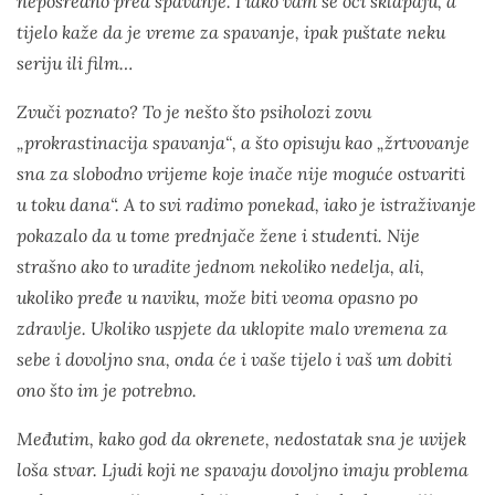
neposredno pred spavanje. I iako vam se oči sklapaju, a
tijelo kaže da je vreme za spavanje, ipak puštate neku
seriju ili film…
Zvuči poznato? To je nešto što psiholozi zovu
„prokrastinacija spavanja“, a što opisuju kao „žrtvovanje
sna za slobodno vrijeme koje inače nije moguće ostvariti
u toku dana“. A to svi radimo ponekad, iako je istraživanje
pokazalo da u tome prednjače žene i studenti. Nije
strašno ako to uradite jednom nekoliko nedelja, ali,
ukoliko pređe u naviku, može biti veoma opasno po
zdravlje. Ukoliko uspjete da uklopite malo vremena za
sebe i dovoljno sna, onda će i vaše tijelo i vaš um dobiti
ono što im je potrebno.
Međutim, kako god da okrenete, nedostatak sna je uvijek
loša stvar. Ljudi koji ne spavaju dovoljno imaju problema