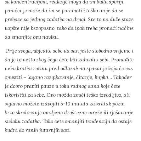
sa koncentracijom, reakcije mogu da im budu sporiji,
pamćenje može da im se poremeti i teško im je da se
prebace sa jednog zadatka na drugi. Sve to na duže staze
uopšte nije bezopasno, tako da ipak treba pronaći načine
da smanjite ovu naviku.
Prije svega, ubjedite sebe da san jeste slobodno vrijeme i
da je to nešto zbog čega ćete biti zahvalni sebi. Pronađite
neku kratku rutinu pred odlazak na spavanje koja će vas
opustiti – lagano razgibavanje, čitanje, kupka… Također
je dobro praviti pauze u toku radnog dana koje ćete
iskoristiti za sebe. Ovo možda zvuči teško izvodljivo, ali
sigurno možete izdvojiti 5-10 minuta za kratak poziv,
brzo skrolovanje omiljene društvene mreže ili rješavanje
sudoku zadatka. Tako ćete smanjiti tendenciju da ostaje
budni do ranih jutarnjih sati.