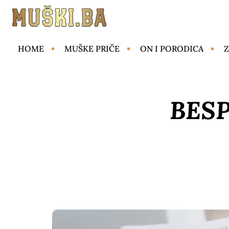
HOME
MUŠKE PRIČE
ON I PORODICA
Z
BES