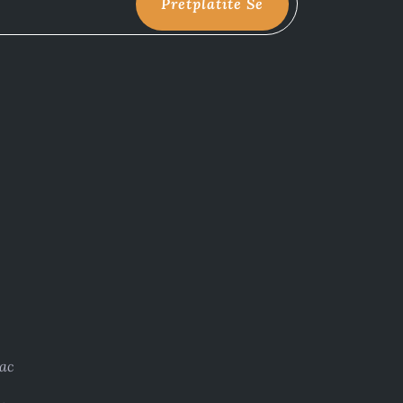
Pretplatite Se
ac