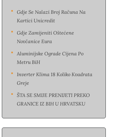
Gdje Se Nalazi Broj Računa Na
Kartici Unicredit
Gdje Zamijeniti Oštećene
Novčanice Eura​
Aluminijske Ograde Cijena Po
Metru BiH
Inverter Klima 18 Koliko Kvadrata
Greje
ŠTA SE SMIJE PRENIJETI PREKO
GRANICE IZ BIH U HRVATSKU