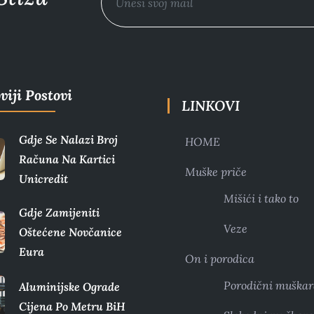
viji Postovi
LINKOVI
Gdje Se Nalazi Broj
HOME
Računa Na Kartici
Muške priče
Unicredit
Mišići i tako to
Gdje Zamijeniti
Veze
Oštećene Novčanice
Eura​
On i porodica
Porodični muškar
Aluminijske Ograde
Cijena Po Metru BiH