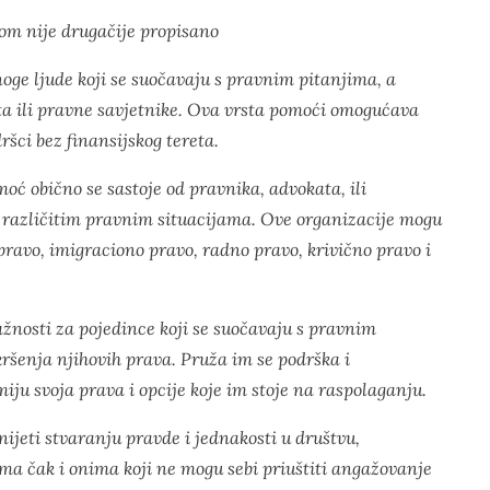
om nije drugačije propisano
oge ljude koji se suočavaju s pravnim pitanjima, a
a ili pravne savjetnike. Ova vrsta pomoći omogućava
šci bez finansijskog tereta.
ć obično se sastoje od pravnika, advokata, ili
 različitim pravnim situacijama. Ove organizacije mogu
pravo, imigraciono pravo, radno pravo, krivično pravo i
žnosti za pojedince koji se suočavaju s pravnim
ršenja njihovih prava. Pruža im se podrška i
iju svoja prava i opcije koje im stoje na raspolaganju.
jeti stvaranju pravde i jednakosti u društvu,
ma čak i onima koji ne mogu sebi priuštiti angažovanje