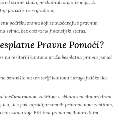
e od strane vlada, nevladinih organizacija, ili
stup pravdi za sve građane.
enu podršku onima koji se suočavaju s pravnim
a svima, bez obzira na finansijski status.
Besplatne Pravne Pomoći?
 se na teritoriji kantona pruža besplatna pravna pomoć
o boravište na teritoriji kantona i drugo fizičko lice
BiH pod međunarodnom zaštitom u skladu s međunarodnim
eglica, lice pod supsidijarnom ili privremenom zaštitom,
 sa obavezama koje BiH ima prema međunarodnim