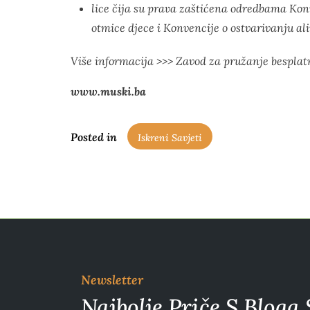
lice čija su prava zaštićena odredbama K
otmice djece i Konvencije o ostvarivanju a
Više informacija >>>
Zavod za pružanje besplat
www.muski.ba
Posted in
Iskreni Savjeti
Newsletter
Najbolje Priče S Bloga 