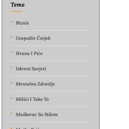
Teme
Biznis
Gospodin Čovjek
Hrana I Piće
Iskreni Savjeti
Mentalno Zdravlje
Mišići I Tako To
Muškarac Sa Stilom