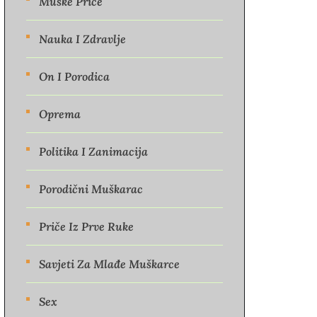
Muške Priče
Nauka I Zdravlje
On I Porodica
Oprema
Politika I Zanimacija
Porodični Muškarac
Priče Iz Prve Ruke
Savjeti Za Mlađe Muškarce
Sex