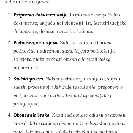
u Bosni i Hercegovini:
Priprema dokumentacije
: Pripremite sve potrebne
dokumente, uključujući vjenčani list, identifikacijske
dokumente, dokaze o imovini i slično.
Podnošenje zahtjeva
: Zahtjev za razvod braka
podnosi se nadležnom sudu. Mjesto podnošenja
zahtjeva može varirati ovisno o lokaciji vašeg
prebivališta.
Sudski proces
: Nakon podnošenja zahtjeva, slijedi
sudski proces koji uključuje saslušanja, pregovore o
podjeli imovine i skrbništva nad djecom (ako je
primjenjivo).
Okončanje braka
: Kada sud donese odluku o razvodu,
brak će biti zvanično okončan. U nekim slučajevima
može biti potrebno sačekati određeni period prije