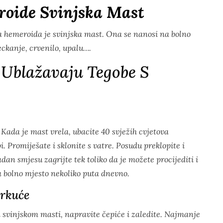
roide Svinjska Mast
a hemeroida je svinjska mast. Ona se nanosi na bolno
ckanje, crvenilo, upalu….
 Ublažavaju Tegobe S
 Kada je mast vrela, ubacite 40 svježih cvjetova
. Promiješate i sklonite s vatre. Posudu preklopite i
dan smjesu zagrijte tek toliko da je možete procijediti i
na bolno mjesto nekoliko puta dnevno.
arkuće
 svinjskom masti, napravite čepiće i zaledite. Najmanje