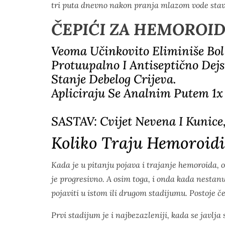
tri puta dnevno nakon pranja mlazom vode stavi
ČEPIĆI ZA HEMOROI
Veoma Učinkovito Eliminiše Bol
Protuupalno I Antiseptično Dejs
Stanje Debelog Crijeva.
Apliciraju Se Analnim Putem 1x
SASTAV: Cvijet Nevena I Kunice,
Koliko Traju Hemoroidi
Kada je u pitanju pojava i trajanje hemoroida, 
je progresivno. A osim toga, i onda kada nestanu 
pojaviti u istom ili drugom stadijumu. Postoje č
Prvi stadijum je i najbezazleniji, kada se javlj