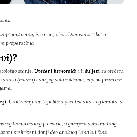
ents
mptomi: svrab, krvarenje, bol. Donosimo tekst o
nim preparatima
vi)?
atološko stanje.
Uvećani hemoroidi
i li
šuljevi
su otečeni
ko anusa (čmara) i donjeg dela rektuma, koji su prošireni
ogama.
nji
. Unutrašnji nastaju blizu početka analnog kanala, a
nskog hemoroidnog pleksusa, u gornjem delu analnog
kožom prekriveni donji deo analnog kanala i čine