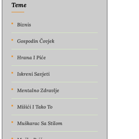
Teme
Biznis
Gospodin Čovjek
Hrana I Piće
Iskreni Savjeti
Mentalno Zdravlje
Mišići I Tako To
Muškarac Sa Stilom