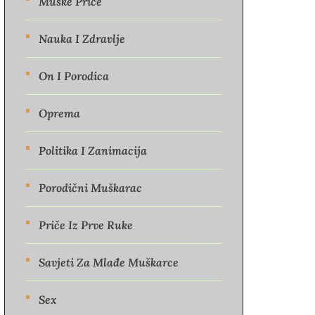
Muške Priče
Nauka I Zdravlje
On I Porodica
Oprema
Politika I Zanimacija
Porodični Muškarac
Priče Iz Prve Ruke
Savjeti Za Mlađe Muškarce
Sex