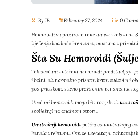
By JB
February 27, 2024
0 Comm
Hemoroidi su proširene vene anusa i rektuma. Si
liječenju kod kuće kremama, mastima i prirod
Šta Su Hemoroidi (šulje
Tek uvećani i otečeni hemoroidi predstavljaju p
i bolni, ali normalno prisutni krvni sudovi u i o
pod pritiskom, slično proširenim venama na n
Uvećani hemoroidi mogu biti vanjski ili
unutraš
spoljašnji na analnom otvoru.
Unutrašnji hemoroidi
potiču od unutrašnjeg ve
kanala i rektumu. Oni se uvećavaju, zahvataju 