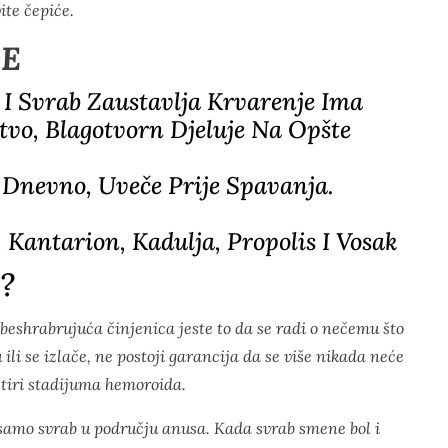
te čepiće.
DE
 I Svrab Zaustavlja Krvarenje Ima
tvo, Blagotvorn Djeluje Na Opšte
 Dnevno, Uveče Prije Spavanja.
 Kantarion, Kadulja, Propolis I Vosak
?
obeshrabrujuća činjenica jeste to da se radi o nečemu što
ili se izlače, ne postoji garancija da se više nikada neće
etiri stadijuma hemoroida.
a samo svrab u području anusa. Kada svrab smene bol i