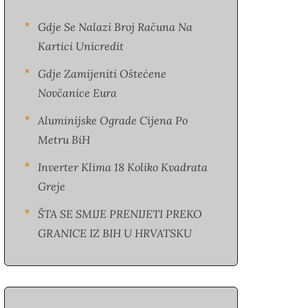
Gdje Se Nalazi Broj Računa Na
Kartici Unicredit
Gdje Zamijeniti Oštećene
Novčanice Eura​
Aluminijske Ograde Cijena Po
Metru BiH
Inverter Klima 18 Koliko Kvadrata
Greje
ŠTA SE SMIJE PRENIJETI PREKO
GRANICE IZ BIH U HRVATSKU