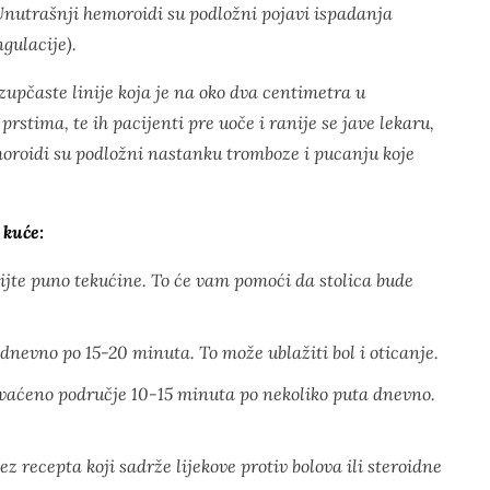
 Unutrašnji hemoroidi su podložni pojavi ispadanja
ngulacije).
o zupčaste linije koja je na oko dva centimetra u
rstima, te ih pacijenti pre uoče i ranije se jave lekaru,
oroidi su podložni nastanku tromboze i pucanju koje
 kuće:
ijte puno tekućine. To će vam pomoći da stolica bude
nevno po 15-20 minuta. To može ublažiti bol i oticanje.
vaćeno područje 10-15 minuta po nekoliko puta dnevno.
ez recepta koji sadrže lijekove protiv bolova ili steroidne