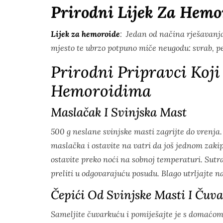
Prirodni Lijek Za Hemo
Lijek za hemoroide
: Jedan od načina rješavanj
mjesto te ubrzo potpuno miče neugodu: svrab, pe
Prirodni Pripravci Koji
Hemoroidima
Maslačak I Svinjska Mast
500 g neslane svinjske masti zagrijte do vrenja.
maslačka i ostavite na vatri da još jednom zakipi
ostavite preko noći na sobnoj temperaturi. Sutra
preliti u odgovarajuću posudu. Blago utrljajte 
Čepići Od Svinjske Masti I Čuv
Sameljite čuvarkuću i pomiješajte je s domaćom