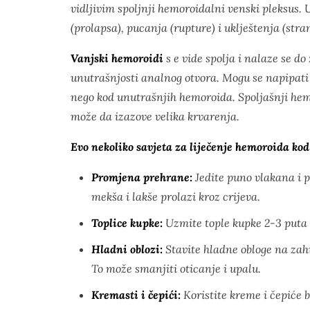
vidljivim spoljnji hemoroidalni venski pleksus.
(prolapsa), pucanja (rupture) i uklještenja (stra
Vanjski hemoroidi
s e vide spolja i nalaze se d
unutrašnjosti analnog otvora. Mogu se napipati p
nego kod unutrašnjih hemoroida. Spoljašnji hem
može da izazove velika krvarenja.
Evo nekoliko savjeta za liječenje hemoroida kod
Promjena prehrane:
Jedite puno vlakana i p
mekša i lakše prolazi kroz crijeva.
Toplice kupke:
Uzmite tople kupke 2-3 puta d
Hladni oblozi:
Stavite hladne obloge na zah
To može smanjiti oticanje i upalu.
Kremasti i čepići:
Koristite kreme i čepiće b