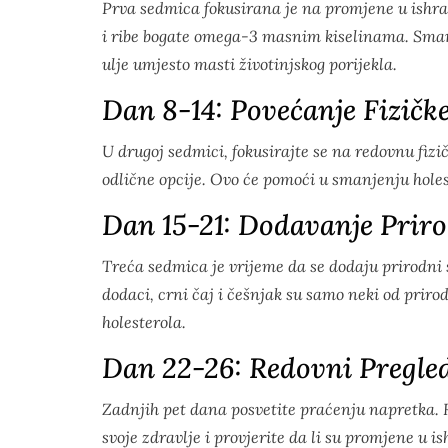
Prva sedmica fokusirana je na promjene u ishran
i ribe bogate omega-3 masnim kiselinama. Smanj
ulje umjesto masti životinjskog porijekla.
Dan 8-14: Povećanje Fizičke
U drugoj sedmici, fokusirajte se na redovnu fizič
odlične opcije. Ovo će pomoći u smanjenju holes
Dan 15-21: Dodavanje Prir
Treća sedmica je vrijeme da se dodaju prirodni
dodaci, crni čaj i češnjak su samo neki od pri
holesterola.
Dan 22-26: Redovni Pregled
Zadnjih pet dana posvetite praćenju napretka. 
svoje zdravlje i provjerite da li su promjene u i