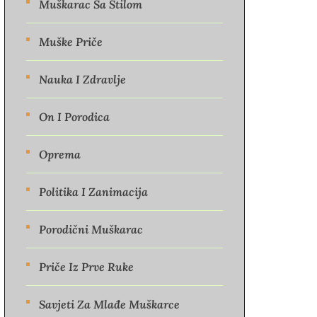
Muškarac Sa Stilom
Muške Priče
Nauka I Zdravlje
On I Porodica
Oprema
Politika I Zanimacija
Porodični Muškarac
Priče Iz Prve Ruke
Savjeti Za Mlađe Muškarce