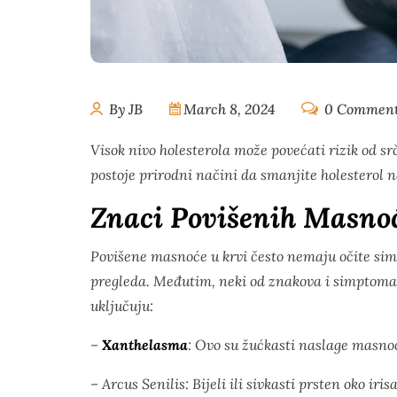
By JB
March 8, 2024
0 Commen
Visok nivo holesterola može povećati rizik od s
postoje prirodni načini da smanjite holesterol n
Znaci Povišenih Masnoć
Povišene masnoće u krvi često nemaju očite sim
pregleda. Međutim, neki od znakova i simptoma
uključuju:
–
Xanthelasma
: Ovo su žućkasti naslage masnoć
– Arcus Senilis: Bijeli ili sivkasti prsten oko iris