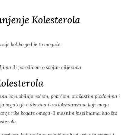
njenje Kolesterola
acije koliko god je to moguće.
ljima ili porodicom o svojim ciljevima.
olesterola
ranu koja obiluje voćem, povrćem, orašastim plodovima i
elja bogato je vlaknima i antioksidansima koji mogu
vanje ribe bogate omega-3 masnim kiselinama, kao što
esterola.
problem koji može povećati rizik od srčanih bolesti i