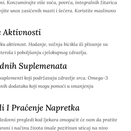
i. Konzumirajte više voća, povrća, integralnih žitarica
ite unos zasićenih masti i šećera. Koristite maslinovo
 Aktivnosti
ku aktivnost. Hodanje, vožnja bicikla ili plivanje su
terola i poboljšanju cjelokupnog zdravlja.
odnih Suplemenata
 suplementi koji podržavaju zdravlje srca. Omega-3
rodnih dodataka koji mogu pomoći u smanjenju
i I Praćenje Napretka
Redovni pregledi kod ljekara omogućit će vam da pratite
shrani i načinu života imale pozitivan uticaj na nivo