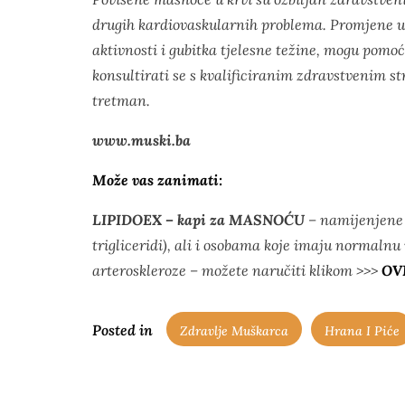
drugih kardiovaskularnih problema. Promjene u 
aktivnosti i gubitka tjelesne težine, mogu pomo
konsultirati se s kvalificiranim zdravstvenim st
tretman.
www.muski.ba
Može vas zanimati:
LIPIDOEX – kapi za MASNOĆU
– namijenjene 
trigliceridi), ali i osobama koje imaju normalnu 
arteroskleroze – možete naručiti klikom >>>
OV
Posted in
Zdravlje Muškarca
Hrana I Piće