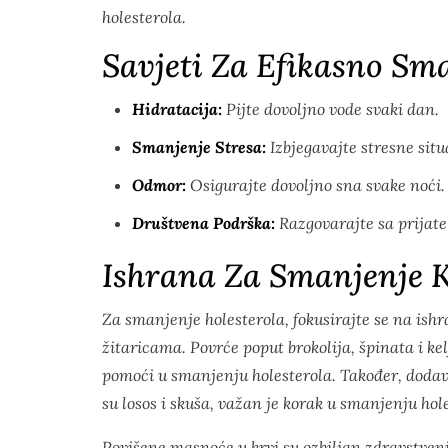
holesterola.
Savjeti Za Efikasno Sma
Hidratacija:
Pijte dovoljno vode svaki dan.
Smanjenje Stresa:
Izbjegavajte stresne situ
Odmor:
Osigurajte dovoljno sna svake noći.
Društvena Podrška:
Razgovarajte sa prijate
Ishrana Za Smanjenje K
Za smanjenje holesterola, fokusirajte se na ish
žitaricama. Povrće poput brokolija, špinata i k
pomoći u smanjenju holesterola. Također, doda
su losos i skuša, važan je korak u smanjenju hol
Povišene masnoće u krvi su ozbiljan zdravstveni 