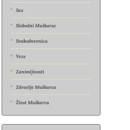
Sex
Slobodni Muškarac
Svakodnevnica
Veze
Zanimljivosti
Zdravlje Muškarca
Život Muškarca