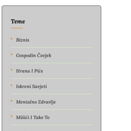
Teme
Biznis
Gospodin Čovjek
Hrana I Piće
Iskreni Savjeti
Mentalno Zdravlje
Mišići I Tako To