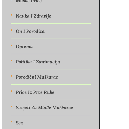
Muške Priče
Nauka I Zdravlje
On I Porodica
Oprema
Politika I Zanimacija
Porodični Muškarac
Priče Iz Prve Ruke
Savjeti Za Mlađe Muškarce
Sex