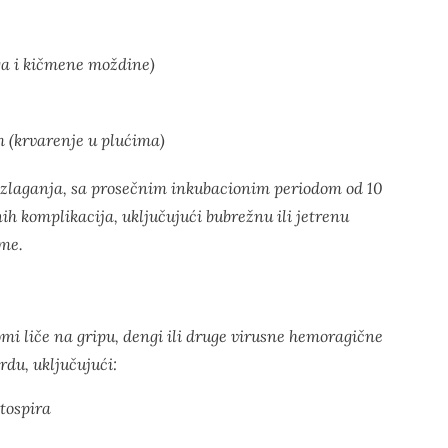
a i kičmene moždine)
(krvarenje u plućima)
izlaganja, sa prosečnim inkubacionim periodom od 10
nih komplikacija, uključujući bubrežnu ili jetrenu
eme.
omi liče na gripu, dengi ili druge virusne hemoragične
vrdu, uključujući:
tospira