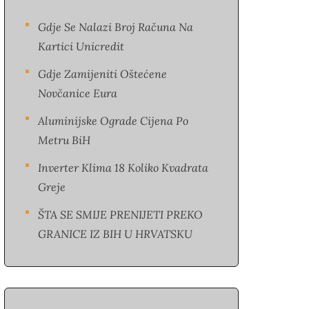
Gdje Se Nalazi Broj Računa Na
Kartici Unicredit
Gdje Zamijeniti Oštećene
Novčanice Eura​
Aluminijske Ograde Cijena Po
Metru BiH
Inverter Klima 18 Koliko Kvadrata
Greje
ŠTA SE SMIJE PRENIJETI PREKO
GRANICE IZ BIH U HRVATSKU