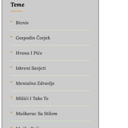
Teme
Biznis
Gospodin Čovjek
Hrana I Piće
Iskreni Savjeti
Mentalno Zdravlje
Mišići I Tako To
Muškarac Sa Stilom