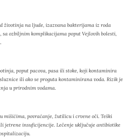
od životinja na ljude, izazvana bakterijama iz roda
ka, sa ozbiljnim komplikacijama poput Vejlovih bolesti,
.
tinja, poput pacova, pasa ili stoke, koji kontaminira
, sluznice ili ako se proguta kontaminirana voda. Rizik je
vanja u prirodnim vodama.
u mišićima, povraćanje, žutilicu i crvene oči. Teški
i jetrene insuficijencije. Lečenje uključuje antibiotike
ospitalizaciju.