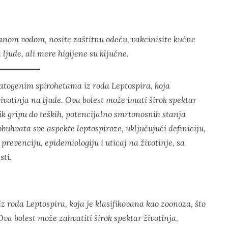
anom vodom, nosite zaštitnu odeću, vakcinisite kućne
ljude, ali mere higijene su ključne.
 patogenim spirohetama iz roda
Leptospira
, koja
ivotinja na ljude. Ova bolest može imati širok spektar
ik gripu do teških, potencijalno smrtonosnih stanja
obuhvata sve aspekte leptospiroze, uključujući definiciju,
prevenciju, epidemiologiju i uticaj na životinje, sa
sti.
iz roda
Leptospira
, koja je klasifikovana kao zoonoza, što
Ova bolest može zahvatiti širok spektar životinja,