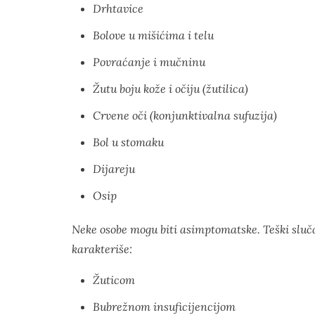
Drhtavice
Bolove u mišićima i telu
Povraćanje i mučninu
Žutu boju kože i očiju (žutilica)
Crvene oči (konjunktivalna sufuzija)
Bol u stomaku
Dijareju
Osip
Neke osobe mogu biti asimptomatske. Teški slučaj
karakteriše:
Žuticom
Bubrežnom insuficijencijom