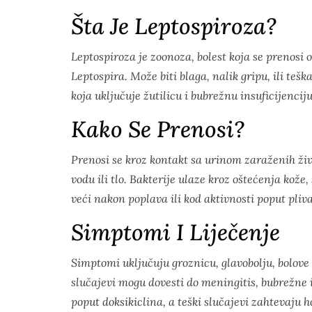
Šta Je Leptospiroza?
Leptospiroza je zoonoza, bolest koja se prenosi 
Leptospira
. Može biti blaga, nalik gripu, ili teš
koja uključuje žutilicu i bubrežnu insuficijenciju
Kako Se Prenosi?
Prenosi se kroz kontakt sa urinom zaraženih živo
vodu ili tlo. Bakterije ulaze kroz oštećenja kože
veći nakon poplava ili kod aktivnosti poput pli
Simptomi I Liječenje
Simptomi uključuju groznicu, glavobolju, bolove 
slučajevi mogu dovesti do meningitis, bubrežne il
poput doksikiclina, a teški slučajevi zahtevaju h