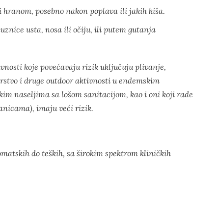
hranom, posebno nakon poplava ili jakih kiša.
luznice usta, nosa ili očiju, ili putem gutanja
nosti koje povećavaju rizik uključuju plivanje,
narstvo i druge outdoor aktivnosti u endemskim
kim naseljima sa lošom sanitacijom, kao i oni koji rade
anicama), imaju veći rizik.
matskih do teških, sa širokim spektrom kliničkih