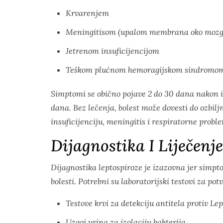
Krvarenjem
Meningitisom (upalom membrana oko mozg
Jetrenom insuficijencijom
Teškom plućnom hemoragijskom sindromom 
Simptomi se obično pojave 2 do 30 dana nakon 
dana. Bez lečenja, bolest može dovesti do ozbilj
insuficijenciju, meningitis i respiratorne probl
Dijagnostika I Liječenje
Dijagnostika leptospiroze je izazovna jer simpt
bolesti. Potrebni su laboratorijski testovi za pot
Testove krvi za detekciju antitela protiv
Lep
Uzgoj urina za izolaciju bakterija