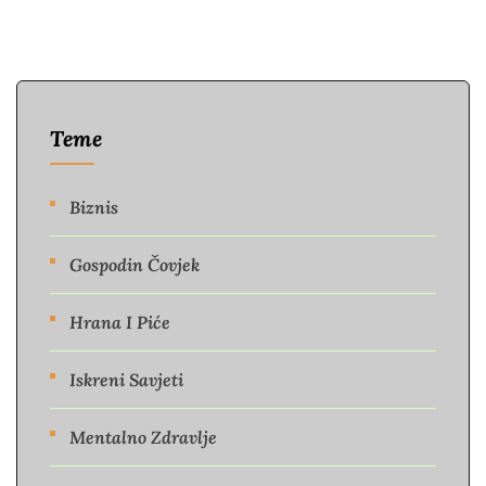
Teme
Biznis
Gospodin Čovjek
Hrana I Piće
Iskreni Savjeti
Mentalno Zdravlje