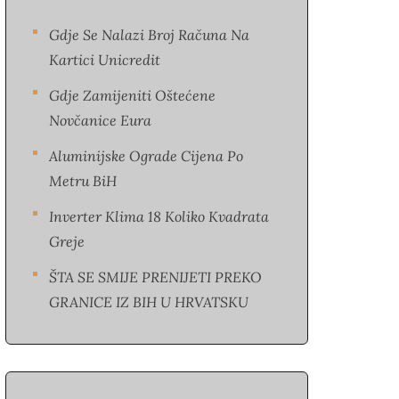
Gdje Se Nalazi Broj Računa Na
Kartici Unicredit
Gdje Zamijeniti Oštećene
Novčanice Eura​
Aluminijske Ograde Cijena Po
Metru BiH
Inverter Klima 18 Koliko Kvadrata
Greje
ŠTA SE SMIJE PRENIJETI PREKO
GRANICE IZ BIH U HRVATSKU