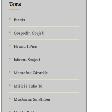
Teme
Biznis
Gospodin Čovjek
Hrana I Piće
Iskreni Savjeti
Mentalno Zdravlje
Mišići I Tako To
Muškarac Sa Stilom