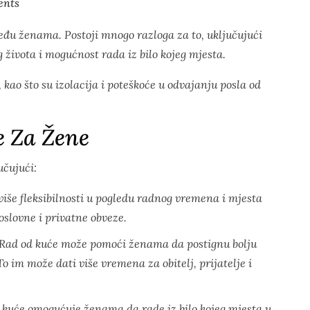
nts
eđu ženama. Postoji mnogo razloga za to, uključujući
g života i mogućnost rada iz bilo kojeg mjesta.
kao što su izolacija i poteškoće u odvajanju posla od
e Za Žene
učujući:
više fleksibilnosti u pogledu radnog vremena i mjesta
slovne i privatne obveze.
: Rad od kuće može pomoći ženama da postignu bolju
o im može dati više vremena za obitelj, prijatelje i
d kuće omogućuje ženama da rade iz bilo kojeg mjesta u