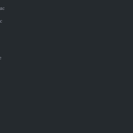
ac
c
e