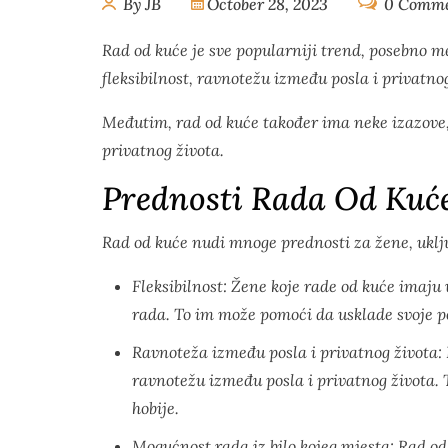
By JB
October 28, 2023
0 Comme
Rad od kuće je sve popularniji trend, posebno m
fleksibilnost, ravnotežu između posla i privatno
Međutim, rad od kuće također ima neke izazove, 
privatnog života.
Prednosti Rada Od Kuć
Rad od kuće nudi mnoge prednosti za žene, uklj
Fleksibilnost: Žene koje rade od kuće imaju 
rada. To im može pomoći da usklade svoje po
Ravnoteža između posla i privatnog života
ravnotežu između posla i privatnog života. T
hobije.
Mogućnost rada iz bilo kojeg mjesta: Rad o