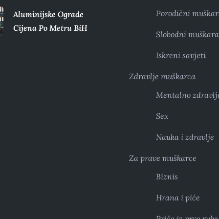
Porodični muškar
Aluminijske Ograde
Cijena Po Metru BiH
Slobodni muškara
Iskreni savjeti
Zdravlje muškarca
Mentalno zdravlj
Sex
Nauka i zdravlje
Za prave muškarce
Biznis
Hrana i piće
Priče iz prve ruke