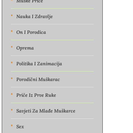
Muške Priče
Nauka I Zdravlje
On I Porodica
Oprema
Politika I Zanimacija
Porodični Muškarac
Priče Iz Prve Ruke
Savjeti Za Mlađe Muškarce
Sex