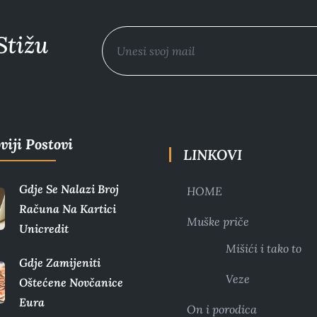
Stižu
viji Postovi
LINKOVI
Gdje Se Nalazi Broj
HOME
Računa Na Kartici
Muške priče
Unicredit
Mišići i tako to
Gdje Zamijeniti
Veze
Oštećene Novčanice
Eura​
On i porodica