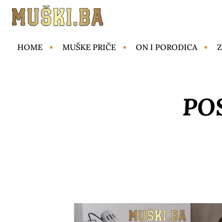
HOME
MUŠKE PRIČE
ON I PORODICA
Z
PO