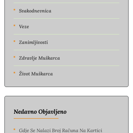
Svakodnevnica
Veze
Zanimljivosti
Zdravlje Muškarca
Život Muškarca
Nedavno Objavljeno
Gdje Se Nalazi Broj Računa Na Kartici