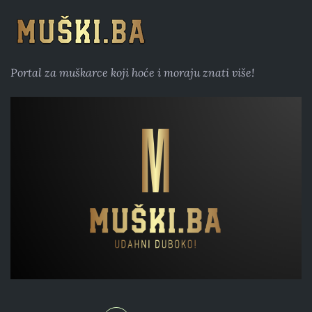
Portal za muškarce koji hoće i moraju znati više!