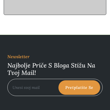
Newsletter
Najbolje Priče S Bloga Stižu Na
Tvoj Mail!
Pretplatite Se