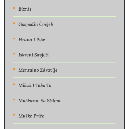
Biznis
Gospodin Čovjek
Hrana I Piće
Iskreni Savjeti
Mentalno Zdravlje
Mišići I Tako To
Muškarac Sa Stilom
Muške Priče