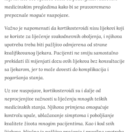
medicinskim pregledima kako bi se pravovremeno
prepoznale moguće nuspojave.
Važno je napomenuti da kortikosteroidi nisu lijekovi koji
se koriste za liječenje svakodnevnih oboljenja, i njihova
upotreba treba biti pažljivo odmjerena od strane
kvalifikovanog ljekara. Pacijenti ne smiju samostalno
prekidati ili mijenjati dozu ovih lijekova bez konsultacije
sa ljekarom, jer to može dovesti do komplikacija i
pogoršanja stanja.
Uz sve nuspojave, kortikosteroidi su i dalje od
neprocjenjive važnosti u liječenju mnogih teških
medicinskih stanja. Njihova primjena omogućuje
kontrolu upale, ublažavanje simptoma i poboljšanje
kvalitete života mnogim pacijentima. Kao i kod svih
lijekova, ključno je pažljivo praćenje i pravilna upotreba,