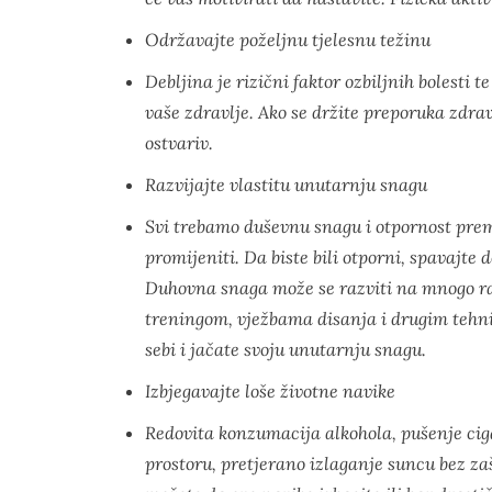
Održavajte poželjnu tjelesnu težinu
Debljina je rizični faktor ozbiljnih bolesti 
vaše zdravlje. Ako se držite preporuka zdrave 
ostvariv.
Razvijajte vlastitu unutarnju snagu
Svi trebamo duševnu snagu i otpornost prem
promijeniti. Da biste bili otporni, spavajte 
Duhovna snaga može se razviti na mnogo ra
treningom, vježbama disanja i drugim tehnik
sebi i jačate svoju unutarnju snagu.
Izbjegavajte loše životne navike
Redovita konzumacija alkohola, pušenje cig
prostoru, pretjerano izlaganje suncu bez zaš