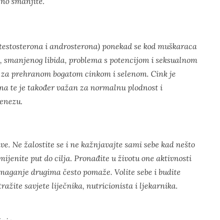
čno smanjite.
testosterona i androsterona) ponekad se kod muškaraca
e, smanjenog libida, problema s potencijom i seksualnom
ti za prehranom bogatom cinkom i selenom. Cink je
na te je također važan za normalnu plodnost i
enezu.
rive. Ne žalostite se i ne kažnjavajte sami sebe kad nešto
omijenite put do cilja. Pronađite u životu one aktivnosti
maganje drugima često pomaže. Volite sebe i budite
ražite savjete liječnika, nutricionista i ljekarnika.