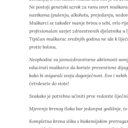
Ne postoji genetski uzrok za ranu smrt muškara
navikama (pušenju, alkoholu, prejedanju, nedovol
Muškarci se također manje brinu o sebi, vrlo rij
profesionalan savjet zdravstvenih djelatnika u 
Tipičan muškarac srednjih godina ne ide k liječn
protiv bolova.
Neophodne su javnozdravstvene aktivnosti usmjer
educirati muškarce da koriste preventivne dijag
kako bi osigurali svoju dugovječnost. Evo i nek
četrdesete do stote!
Svakako je potrebno učiniti prve redovite liječn
Mjerenje krvnog tlaka bar jedanput godišnje, to 
Kompletna krvna slika s biokemijskim pretragam