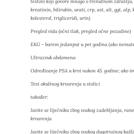
testovi koji govore mnogo o trenutnom zdravlju.
kreatinin, bilirubin, urati, crp, ast, alt, ggt, alp, 
kolesterol, trigliceridi, urin)
Pregled vida (očni tlak, pregled očne pozadine)
EKG – barem jedanput u pet godina (ako nemate
Ultrazvuk abdomena
Određivanje PSA u krvi nakon 45. godine; ako i
Test okultnog krvarenja u stolici
također:
Javite se liječniku zbog svakog zadebljanja, ran
krvarenja
Javite se liječniku zbog svakog dugotrajnog kašlj