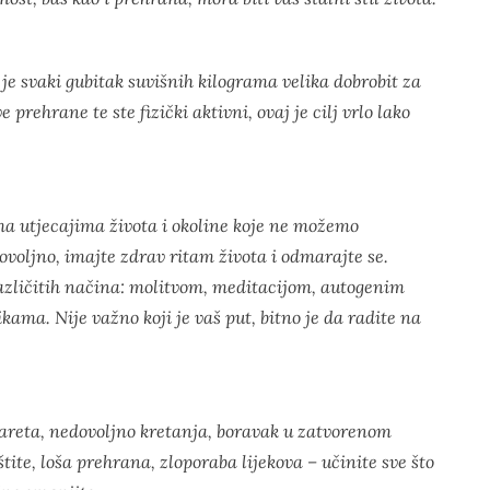
te je svaki gubitak suvišnih kilograma velika dobrobit za
prehrane te ste fizički aktivni, ovaj je cilj vrlo lako
a utjecajima života i okoline koje ne možemo
dovoljno, imajte zdrav ritam života i odmarajte se.
zličitih načina: molitvom, meditacijom, autogenim
ama. Nije važno koji je vaš put, bitno je da radite na
areta, nedovoljno kretanja, boravak u zatvorenom
tite, loša prehrana, zloporaba lijekova – učinite sve što