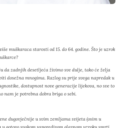
še muškaraca starosti od 15. do 64. godine. Što je uzrok
muškarce?
 da zadnjih desetljeća živimo sve dulje, tako će želja
, biti dosežna mnogima. Razlog su prije svega napredak u
gnostike, dostupnost nove generacije lijekova, no sve to
no nam je potrebna dobra briga o sebi.
 žene dugovječnije u svim zemljama svijeta (osim u
ena u gotovo svakom usporedivom glavnom uzroku smrti.