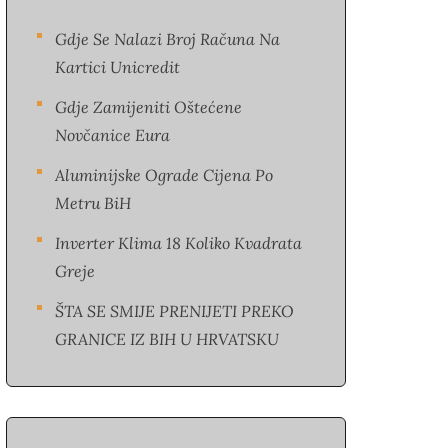
Gdje Se Nalazi Broj Računa Na
Kartici Unicredit
Gdje Zamijeniti Oštećene
Novčanice Eura​
Aluminijske Ograde Cijena Po
Metru BiH
Inverter Klima 18 Koliko Kvadrata
Greje
ŠTA SE SMIJE PRENIJETI PREKO
GRANICE IZ BIH U HRVATSKU