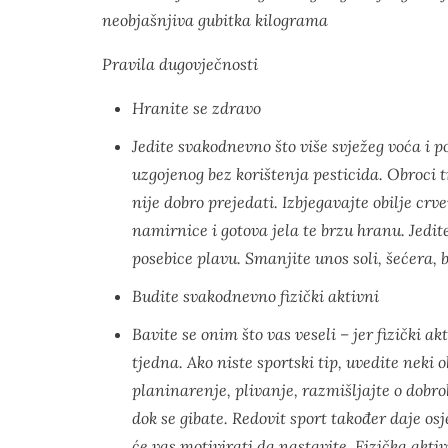
neobjašnjiva gubitka kilograma
Pravila dugovječnosti
Hranite se zdravo
Jedite svakodnevno što više svježeg voća i p
uzgojenog bez korištenja pesticida. Obroci tre
nije dobro prejedati. Izbjegavajte obilje c
namirnice i gotova jela te brzu hranu. Jedite
posebice plavu. Smanjite unos soli, šećera, 
Budite svakodnevno fizički aktivni
Bavite se onim što vas veseli – jer fizički a
tjedna. Ako niste sportski tip, uvedite neki 
planinarenje, plivanje, razmišljajte o dobrob
dok se gibate. Redovit sport također daje osj
će vas motivirati da nastavite. Fizička aktiv