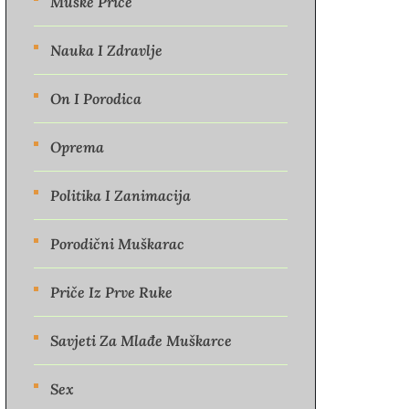
Muške Priče
Nauka I Zdravlje
On I Porodica
Oprema
Politika I Zanimacija
Porodični Muškarac
Priče Iz Prve Ruke
Savjeti Za Mlađe Muškarce
Sex