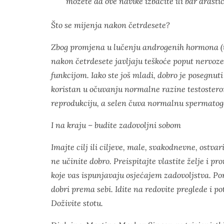
možete da ove navike izbacite ili bar drasti
Što se mijenja nakon četrdesete?
Zbog promjena u lučenju androgenih hormona (
nakon četrdesete javljaju teškoće poput nervoz
funkcijom. Iako ste još mladi, dobro je posegnu
koristan u očuvanju normalne razine testostero
reprodukciju, a selen čuva normalnu spermatog
I na kraju – budite zadovoljni sobom
Imajte cilj ili ciljeve, male, svakodnevne, ostva
ne učinite dobro. Preispitajte vlastite želje i pr
koje vas ispunjavaju osjećajem zadovoljstva. Po
dobri prema sebi. Idite na redovite preglede i pot
Doživite stotu.