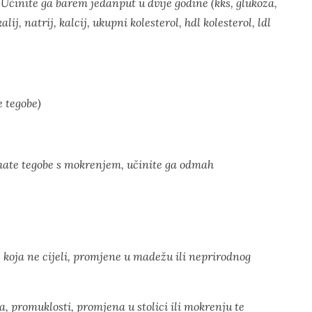
 Učinite ga barem jedanput u dvije godine (kks, glukoza,
kalij, natrij, kalcij, ukupni kolesterol, hdl kolesterol, ldl
 tegobe)
mate tegobe s mokrenjem, učinite ga odmah
e koja ne cijeli, promjene u madežu ili neprirodnog
a, promuklosti, promjena u stolici ili mokrenju te