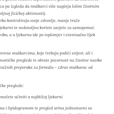
ca pa izgleda da muškarci više naginju lošim životnim
jnoj fizičkoj aktivnosti).
etko kontroliraju svoje zdravlje, manje traže
ljekarni te nedovoljno koriste savjete za samopomoć.
iku, a u ljekarnu ide po toplomjer i eventualno lijek
ene muškarcima, koje trebaju podići svijest, ali i
nostičke preglede te obrate pozornost na životne navike
ih važnih preporuka za formulu – zdrav muškarac od
ičke preglede:
možete učiniti u najbližoj ljekarni
a i lipidogramom te pregled urina jednostavni su