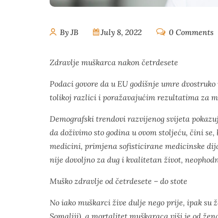
By JB
July 8, 2022
0 Comments
Zdravlje muškarca nakon četrdesete
Podaci govore da u EU godišnje umre dvostruko vi
tolikoj razlici i poražavajućim rezultatima za 
Demografski trendovi razvijenog svijeta pokazuju
da doživimo sto godina u ovom stoljeću, čini se
medicini, primjena sofisticirane medicinske dija
nije dovoljno za dug i kvalitetan život, neophod
Muško zdravlje od četrdesete – do stote
No iako muškarci žive dulje nego prije, ipak su
Somaliji), a mortalitet muškaraca viši je od ž