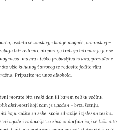
ovrća, osobito sezonskog, i kad je moguće, organskog –
baju biti redoviti, ali porcije trebaju biti manje jer se
rvenog mesa, masnu i teško probavljivu hranu, prerađene
 što više kuhanog i sirovog te redovito jedite ribu –
brašna. Pripazite na unos alkohola.
ktivni morate biti svaki dan ili barem veliku većinu
oblik aktivnosti koji vam je ugodan – brzu šetnju,
iti koju radite za sebe, svoje zdravlje i tjelesnu težinu
ećaj ugode i zadovoljstva zbog endorfina koji se luči, a to
nost, baš kao i prehrana, mora biti vaš stalni stil života.