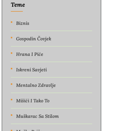
Teme
Biznis
Gospodin Čovjek
Hrana I Piće
Iskreni Savjeti
Mentalno Zdravlje
Mišići I Tako To
Muškarac Sa Stilom