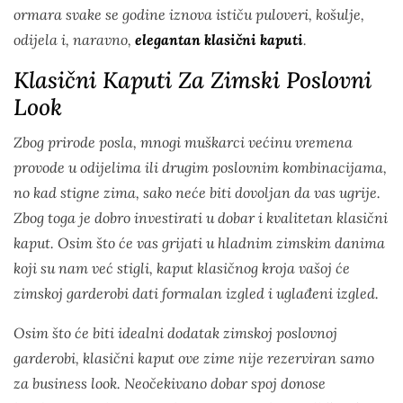
ormara svake se godine iznova ističu
puloveri
, košulje,
odijela i, naravno,
elegantan klasični kaputi
.
Klasični Kaputi Za Zimski Poslovni
Look
Zbog prirode posla, mnogi muškarci većinu vremena
provode u odijelima ili drugim poslovnim kombinacijama,
no kad stigne zima, sako neće biti dovoljan da vas ugrije.
Zbog toga je dobro investirati u dobar i kvalitetan klasični
kaput. Osim što će vas grijati u hladnim zimskim danima
koji su nam već stigli, kaput klasičnog kroja vašoj će
zimskoj garderobi dati formalan izgled i uglađeni izgled.
Osim što će biti idealni dodatak zimskoj poslovnoj
garderobi, klasični kaput ove zime nije rezerviran samo
za
business look
. Neočekivano dobar spoj donose